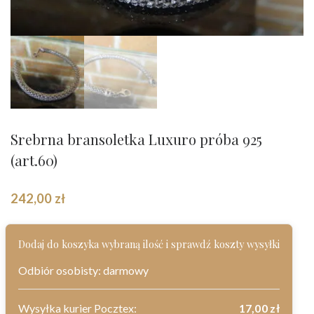
Srebrna bransoletka Luxuro próba 925
(art.60)
242,00
zł
Dodaj do koszyka wybraną ilość i sprawdź koszty wysyłki
Odbiór osobisty: darmowy
Wysyłka kurier Pocztex:
17,00
zł