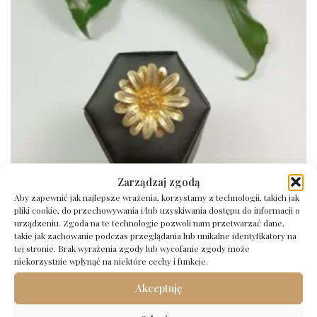
Zarządzaj zgodą
Aby zapewnić jak najlepsze wrażenia, korzystamy z technologii, takich jak
Srebrny pierścionek próba 925 rozmiar 15
pliki cookie, do przechowywania i/lub uzyskiwania dostępu do informacji o
urządzeniu. Zgoda na te technologie pozwoli nam przetwarzać dane,
154,00
zł
takie jak zachowanie podczas przeglądania lub unikalne identyfikatory na
tej stronie. Brak wyrażenia zgody lub wycofanie zgody może
Dodaj do koszyka
niekorzystnie wpłynąć na niektóre cechy i funkcje.
Akceptuję