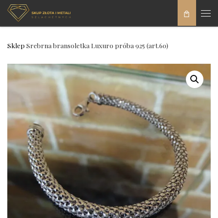
Skip to content
Men
Sklep
Srebrna bransoletka Luxuro próba 925 (art.60)