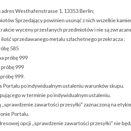
a adres Westhafenstrasse 1, 13353 Berlin;
tów Sprzedający powinien usunąć z nich wszelkie kamienie
w trakcie wyceny przesłanych przedmiotów i nie są zwraca
i ilość sprzedawanego metalu szlachetnego przekracza :
próbę 585
 na próbę 999
a próbę 999
 próbę 999.
es Portalu po indywidualnym ustaleniu warunków skupu.
upującego w terminie po indywidualnym ustaleniu.
ą ,,sprawdzenie zawartości przesyłki” zaznaczoną na etyki
onie Portalu.
dresowej opcji ,,sprawdzenie zawartości przesyłki” nie bę