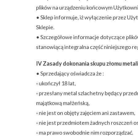
plików na urządzeniu końcowym Użytkowni
• Sklep informuje, iż wyłączenie przez Uż
Sklepie.
• Szczegółowe informacje dotyczące plikó
stanowiącą integralna część niniejszego r
IV Zasady dokonania skupu złomu metali
• Sprzedający oświadcza że :
◦ ukończył 18 lat,
◦ przesłany metal szlachetny będący przed
majątkową małżeńską,
◦ nie jest on objęty zajęciem ani zastawem,
◦ nie jest przedmiotem żadnych roszczeń os
◦ ma prawo swobodnie nim rozporządzać.