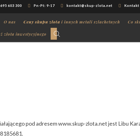
 695 603 300
Pn-Pt: 9-17
kontakt@skup-zlota.net
Kontakt
O nas
Ceny skupu złota
i innych metali szlachetnych
Co sk
ż złota inwestycyjnego
iałającego pod adresem www.skup-zlota.net jest Libu Kara
28185681.