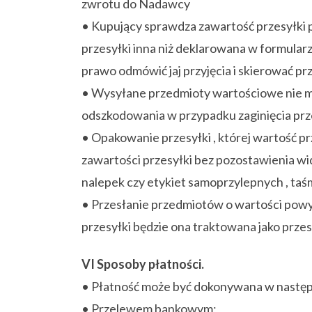
zwrotu do Nadawcy
• Kupujący sprawdza zawartość przesyłki p
przesyłki inna niż deklarowana w formular
prawo odmówić jaj przyjęcia i skierować p
• Wysyłane przedmioty wartościowe nie mo
odszkodowania w przypadku zaginięcia przes
• Opakowanie przesyłki , której wartość p
zawartości przesyłki bez pozostawienia w
nalepek czy etykiet samoprzylepnych , taś
• Przesłanie przedmiotów o wartości powyże
przesyłki będzie ona traktowana jako przes
VI Sposoby płatności.
• Płatność może być dokonywana w następ
• Przelewem bankowym;