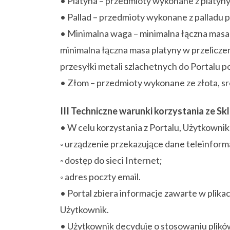
• Platyna – przedmioty wykonane z platyny
• Pallad – przedmioty wykonane z palladu 
• Minimalna waga – minimalna łączna masa 
minimalna łączna masa platyny w przeliczen
przesyłki metali szlachetnych do Portalu 
• Złom – przedmioty wykonane ze złota, sr
III Techniczne warunki korzystania ze Sk
• W celu korzystania z Portalu, Użytkowni
◦ urządzenie przekazujące dane teleinfor
◦ dostęp do sieci Internet;
◦ adres poczty email.
• Portal zbiera informacje zawarte w plika
Użytkownik.
• Użytkownik decyduje o stosowaniu plikó