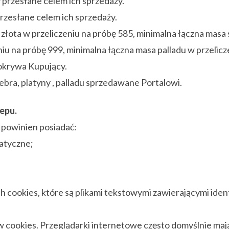
 przesłane celem ich sprzedaży.
przesłane celem ich sprzedaży.
złota w przeliczeniu na próbę 585, minimalna łączna masa 
iu na próbę 999, minimalna łączna masa palladu w przelicz
pokrywa Kupujący.
ebra, platyny , palladu sprzedawane Portalowi.
lepu.
k powinien posiadać:
matyczne;
ch cookies, które są plikami tekstowymi zawierającymi iden
w cookies. Przeglądarki internetowe często domyślnie maj