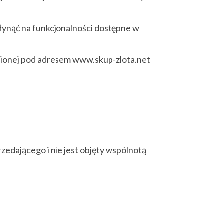
płynąć na funkcjonalności dostępne w
nionej pod adresem www.skup-zlota.net
zedającego i nie jest objęty wspólnotą