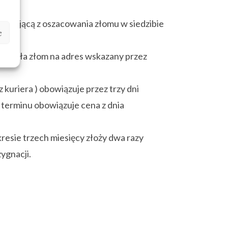
nikającą z oszacowania złomu w siedzibie
e
e odsyła złom na adres wskazany przez
 kuriera ) obowiązuje przez trzy dni
 terminu obowiązuje cena z dnia
resie trzech miesięcy złoży dwa razy
ygnacji.