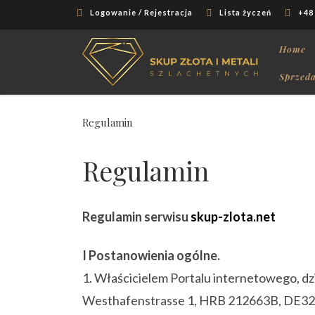
Logowanie / Rejestracja
Lista życzeń
+48
Skip to content
Home
Sprzeda
Regulamin
Regulamin
Regulamin serwisu
skup-zlota.net
I Postanowienia ogólne.
1. Właścicielem Portalu internetowego, dz
Westhafenstrasse 1, HRB 212663B, DE3