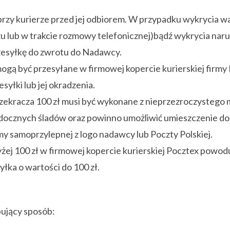
rzy kurierze przed jej odbiorem. W przypadku wykrycia wa
zu lub w trakcie rozmowy telefonicznej)bądź wykrycia nar
rzesyłkę do zwrotu do Nadawcy.
gą być przesyłane w firmowej kopercie kurierskiej firmy
yłki lub jej okradzenia.
rzekracza 100 zł musi być wykonane z nieprzezroczystego 
idocznych śladów oraz powinno umożliwić umieszczenie d
my samoprzylepnej z logo nadawcy lub Poczty Polskiej.
j 100 zł w firmowej kopercie kurierskiej Pocztex powoduje
yłka o wartości do 100 zł.
ujący sposób: