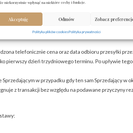
e niekorzystnie wpłynąć na niektóre cechy i funkcje.
jącego.
w chwili wyrażenia zgody przez Sprzedającego na cenę wy
Akceptuję
Odmów
Zobacz preferencj
eną Kupującego dot. przesłanego złomu, Portal niezwłoczni
Polityka plików cookies
Polityka prywatności
dzona telefonicznie cena oraz data odbioru przesyłki przez
jako pierwszy dzień trzydniowego terminu. Po upływie tego
 ze Sprzedającym w przypadku gdy ten sam Sprzedający w ok
gnuje z transakcji bez względu na podawane przyczyny rez
ostawy: