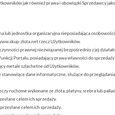
żytkowników jak również prawa i obowiązki Sprzedawcy ja
a lub jednostka organizacyjna nieposiadająca osobowości p
 www.skup-zlota.net rzecz Użytkowników.
czynności prawnej niezwiązanej bezpośrednio z jej działa
funkcji Portalu, posiadający prawa własności do sprzedaży 
jący metale szlachetne od Użytkowników.
stowe stanowiące dane informatyczne, służące do przegląda
czy ruchome wykonane ze złota, platyny, srebra lub pallad
zesłane celem ich sprzedaży.
przesłane celem ich sprzedaży.