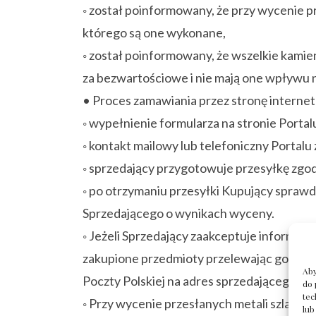
◦ został poinformowany, że przy wycenie p
którego są one wykonane,
◦ został poinformowany, że wszelkie kamien
za bezwartościowe i nie mają one wpływu
• Proces zamawiania przez stronę internet
◦ wypełnienie formularza na stronie Porta
◦ kontakt mailowy lub telefoniczny Portal
◦ sprzedający przygotowuje przesyłkę zgodni
◦ po otrzymaniu przesyłki Kupujący sprawd
Sprzedającego o wynikach wyceny.
◦ Jeżeli Sprzedający zaakceptuje informac
zakupione przedmioty przelewając gotówk
Aby
Poczty Polskiej na adres sprzedającego.
do 
tec
◦ Przy wycenie przesłanych metali szlachet
lub