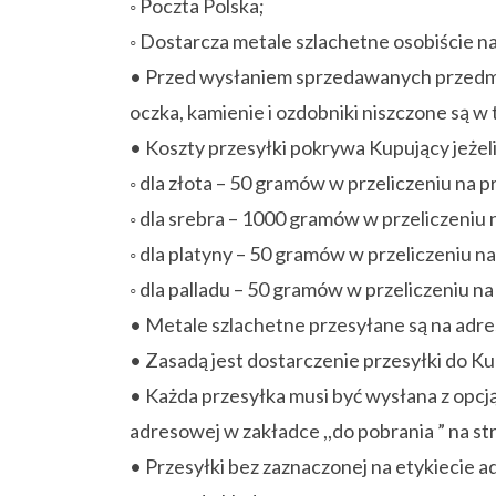
◦ Poczta Polska;
◦ Dostarcza metale szlachetne osobiście n
• Przed wysłaniem sprzedawanych przedmio
oczka, kamienie i ozdobniki niszczone są 
• Koszty przesyłki pokrywa Kupujący jeżel
◦ dla złota – 50 gramów w przeliczeniu na 
◦ dla srebra – 1000 gramów w przeliczeniu
◦ dla platyny – 50 gramów w przeliczeniu n
◦ dla palladu – 50 gramów w przeliczeniu na
• Metale szlachetne przesyłane są na adr
• Zasadą jest dostarczenie przesyłki do K
• Każda przesyłka musi być wysłana z opcj
adresowej w zakładce ,,do pobrania ” na str
• Przesyłki bez zaznaczonej na etykiecie a