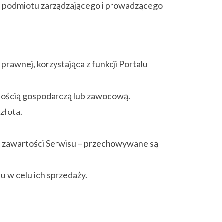
ko podmiotu zarządzającego i prowadzącego
rawnej, korzystająca z funkcji Portalu
lnością gospodarczą lub zawodową.
złota.
nia zawartości Serwisu – przechowywane są
u w celu ich sprzedaży.