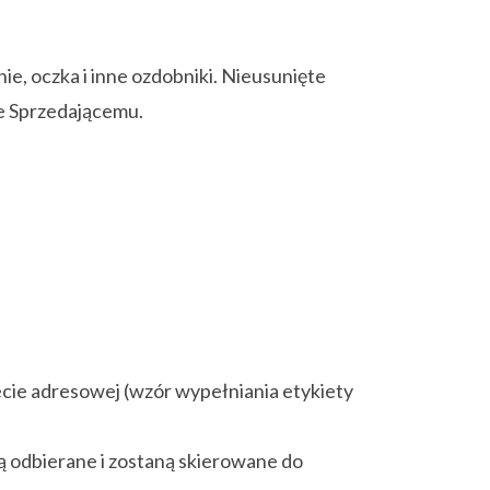
, oczka i inne ozdobniki. Nieusunięte
ne Sprzedającemu.
ecie adresowej (wzór wypełniania etykiety
dą odbierane i zostaną skierowane do