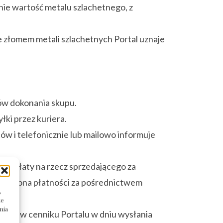
nie wartość metalu szlachetnego, z
ze złomem metali szlachetnych Portal uznaje
ków dokonania skupu.
łki przez kuriera.
ów i telefonicznie lub mailowo informuje
a zapłaty na rzecz sprzedającego za
b dokona płatności za pośrednictwem
,
te
nia
śloną w cenniku Portalu w dniu wysłania