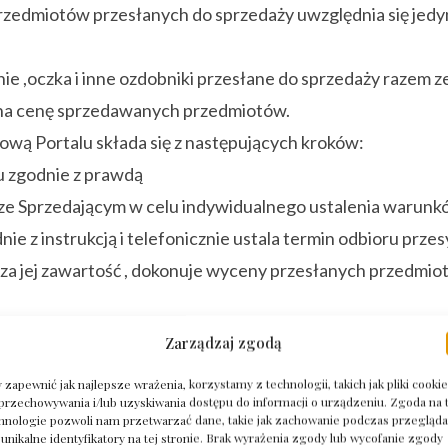
rzedmiotów przesłanych do sprzedaży uwzględnia się jedy
ie ,oczka i inne ozdobniki przesłane do sprzedaży razem 
 na cenę sprzedawanych przedmiotów.
ową Portalu składa się z następujących kroków:
lu zgodnie z prawdą
u ze Sprzedającym w celu indywidualnego ustalenia warun
e z instrukcją i telefonicznie ustala termin odbioru przesy
za jej zawartość , dokonuje wyceny przesłanych przedmiot
je o wycenie, Kupujący w dniu oszacowania przesyłki dokon
Zarządzaj zgodą
ę na wskazany przez Sprzedającego rachunek bankowy lu
 zapewnić jak najlepsze wrażenia, korzystamy z technologii, takich jak pliki cookie
przechowywania i/lub uzyskiwania dostępu do informacji o urządzeniu. Zgoda na 
hnologie pozwoli nam przetwarzać dane, takie jak zachowanie podczas przegląda
nych bierze się pod uwagę ich próbę , masę oraz cenę okre
 unikalne identyfikatory na tej stronie. Brak wyrażenia zgody lub wycofanie zgody