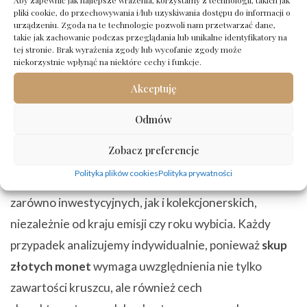
Aby zapewnić jak najlepsze wrażenia, korzystamy z technologii, takich jak
konkurencyjne stawki.
pliki cookie, do przechowywania i/lub uzyskiwania dostępu do informacji o
urządzeniu. Zgoda na te technologie pozwoli nam przetwarzać dane,
takie jak zachowanie podczas przeglądania lub unikalne identyfikatory na
SKUP ZŁOTYCH MONET
– JAKIE
tej stronie. Brak wyrażenia zgody lub wycofanie zgody może
niekorzystnie wpłynąć na niektóre cechy i funkcje.
MONETY PRZYJMUJEMY I NA JAKICH
ZASADACH
Akceptuję
W
naszym skupie złota
prowadzimy
skup złotych
Odmów
monet
w oparciu o jasne i przejrzyste zasady, które
Zobacz preferencje
pozwalają rzetelnie określić ich rzeczywistą wartość.
Polityka plików cookies
Polityka prywatności
Przyjmujemy złote monety w różnych formach,
zarówno inwestycyjnych, jak i kolekcjonerskich,
niezależnie od kraju emisji czy roku wybicia. Każdy
przypadek analizujemy indywidualnie, ponieważ
skup
złotych monet
wymaga uwzględnienia nie tylko
zawartości kruszcu, ale również cech