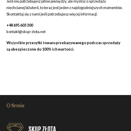
Jeśli nie potrzebujesz pilnie pieniędzy, ale myślisz o sprzedaży
niechcianej biżuterii, to teraz jest jeden z najdogodniejszych momentów.
Skontaktuj się z nami jeśli potrzebujesz więcej informacji.
+48 695 603 300
kontakt@skup-zlota.net
Wszystkie przesyłki towaru przekazywanego podczas sprzedaży
są ubezpieczone do 100% ich wartości.
O firmie