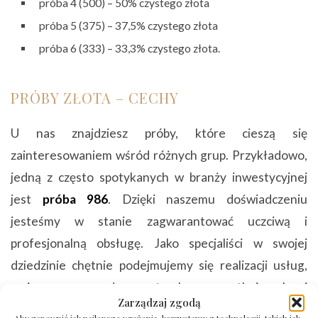
próba 4 (500) – 50% czystego złota
próba 5 (375) – 37,5% czystego złota
próba 6 (333) – 33,3% czystego złota.
PRÓBY ZŁOTA – CECHY
U nas znajdziesz próby, które cieszą się
zainteresowaniem wśród różnych grup. Przykładowo,
jedną z często spotykanych w branży inwestycyjnej
jest
próba 986
. Dzięki naszemu doświadczeniu
jesteśmy w stanie zagwarantować uczciwą i
profesjonalną obsługę. Jako specjaliści w swojej
dziedzinie chętnie podejmujemy się realizacji usług,
mając na uwadze potrzeby początkujących i
Zarządzaj zgodą
doświadczonych inwestorów. Oferujemy wysokie i