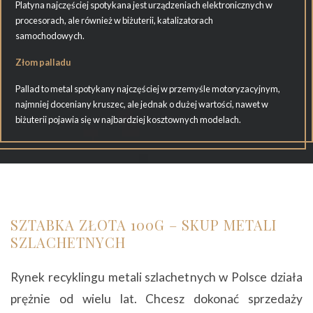
Platyna najczęściej spotykana jest urządzeniach elektronicznych w
procesorach, ale również w biżuterii, katalizatorach
samochodowych.
Złom palladu
Pallad to metal spotykany najczęściej w przemyśle motoryzacyjnym,
najmniej doceniany kruszec, ale jednak o dużej wartości, nawet w
biżuterii pojawia się w najbardziej kosztownych modelach.
SZTABKA ZŁOTA 100G – SKUP METALI
SZLACHETNYCH
Rynek recyklingu metali szlachetnych w Polsce działa
prężnie od wielu lat. Chcesz dokonać sprzedaży