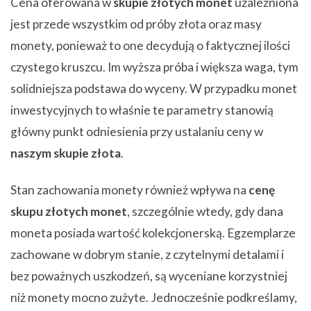
Cena oferowana w
skupie złotych monet
uzależniona
jest przede wszystkim od próby złota oraz masy
monety, ponieważ to one decydują o faktycznej ilości
czystego kruszcu. Im wyższa próba i większa waga, tym
solidniejsza podstawa do wyceny. W przypadku monet
inwestycyjnych to właśnie te parametry stanowią
główny punkt odniesienia przy ustalaniu ceny w
naszym skupie złota
.
Stan zachowania monety również wpływa na
cenę
skupu złotych monet
, szczególnie wtedy, gdy dana
moneta posiada wartość kolekcjonerską. Egzemplarze
zachowane w dobrym stanie, z czytelnymi detalami i
bez poważnych uszkodzeń, są wyceniane korzystniej
niż monety mocno zużyte. Jednocześnie podkreślamy,