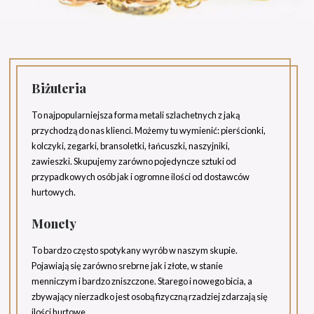
Biżuteria
To najpopularniejsza forma metali szlachetnych z jaką
przychodzą do nas klienci. Możemy tu wymienić: pierścionki,
kolczyki, zegarki, bransoletki, łańcuszki, naszyjniki,
zawieszki. Skupujemy zarówno pojedyncze sztuki od
przypadkowych osób jak i ogromne ilości od dostawców
hurtowych.
Monety
To bardzo często spotykany wyrób w naszym skupie.
Pojawiają się zarówno srebrne jak i złote, w stanie
menniczym i bardzo zniszczone. Starego i nowego bicia, a
zbywający nierzadko jest osobą fizyczną rzadziej zdarzają się
ilości hurtowe.