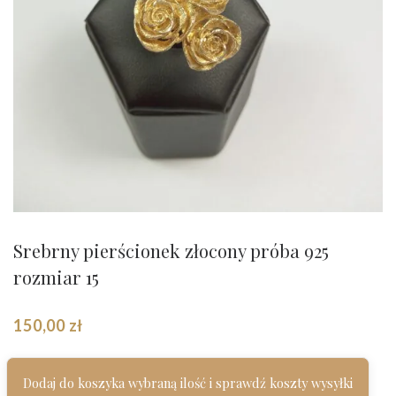
Srebrny pierścionek złocony próba 925
rozmiar 15
150,00
zł
Dodaj do koszyka wybraną ilość i sprawdź koszty wysyłki