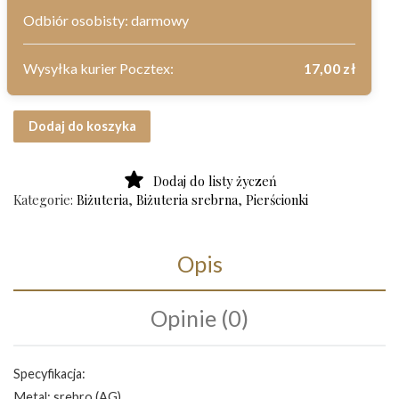
Odbiór osobisty: darmowy
Wysyłka kurier Pocztex:
17,00
zł
ilość Srebrny pierścionek złocony próba 925 rozmiar 15
Dodaj do koszyka
Dodaj do listy życzeń
Kategorie:
Biżuteria
,
Biżuteria srebrna
,
Pierścionki
Opis
Opinie (0)
Specyfikacja:
Metal: srebro (AG)