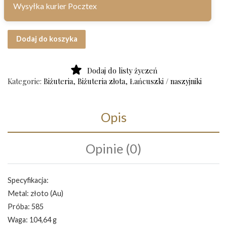
Wysyłka kurier Pocztex
ilość Złoty łańcuch próba 585 Art. Z194
Dodaj do koszyka
Dodaj do listy życzeń
Kategorie:
Biżuteria
,
Biżuteria złota
,
Łańcuszki / naszyjniki
Opis
Opinie (0)
Specyfikacja:
Metal: złoto (Au)
Próba: 585
Waga: 104,64 g