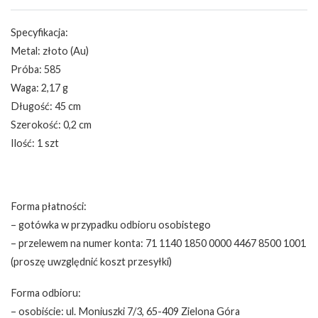
Specyfikacja:
Metal: złoto (Au)
Próba: 585
Waga: 2,17 g
Długość: 45 cm
Szerokość: 0,2 cm
Ilość: 1 szt
Forma płatności:
– gotówka w przypadku odbioru osobistego
– przelewem na numer konta: 71 1140 1850 0000 4467 8500 1001
(proszę uwzględnić koszt przesyłki)
Forma odbioru:
– osobiście: ul. Moniuszki 7/3, 65-409 Zielona Góra