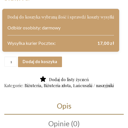
Dodaj do koszyka wybraną ilość i sprawdź koszty wysyłki
Odbiór osobisty: darmowy
Wysyłka kurier Pocztex:
17,00
zł
ilość Złoty łańcuch próba 585 Art. Z240
Dodaj do koszyka
Dodaj do listy życzeń
Kategorie:
Biżuteria
,
Biżuteria złota
,
Łańcuszki / naszyjniki
Opis
Opinie (0)