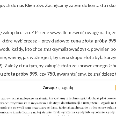
ących do nas Klientów. Zachęcamy zatem do kontaktu i skor
 zakup kruszcu? Przede wszystkim zwróć uwagę na to, że 
, które wybierzesz – przykładowo:
cena złota próby 99
owodu każdy, kto chce zmaksymalizować zysk, powinien p
e, wiemy, jak ważne jest, by cena skupu złota była korzys
9). Zależy ci na tym, by zakupić złoto ze sprawdzonego źró
u złota próby 999
, czy
750
, gwarantujemy, że znajdziesz 
Zarządzaj zgodą
 zapewnić jak najlepsze wrażenia, korzystamy z technologii, takich jak pliki cookie
przechowywania i/lub uzyskiwania dostępu do informacji o urządzeniu. Zgoda na 
hnologie pozwoli nam przetwarzać dane, takie jak zachowanie podczas przegląda
sz gwarancję:
 unikalne identyfikatory na tej stronie. Brak wyrażenia zgody lub wycofanie zgody