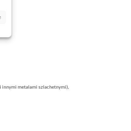
e
i innymi metalami szlachetnymi),