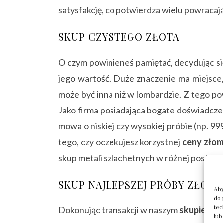
satysfakcję, co potwierdza wielu powracaj
SKUP CZYSTEGO ZŁOTA
O czym powinieneś pamiętać, decydując się
jego wartość. Duże znaczenie ma miejsce
może być inna niż w lombardzie. Z tego p
Jako firma posiadająca bogate doświadczeni
mowa o niskiej czy wysokiej próbie (np. 99
tego, czy oczekujesz korzystnej
ceny złom
skup metali szlachetnych w różnej postaci.
SKUP NAJLEPSZEJ PRÓBY ZŁOTA
Aby
do 
tec
Dokonując transakcji w naszym
skupie
, ma
lub