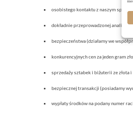
moż
osobistego kontaktu z naszym specjali
dokładnie przeprowadzonej analizy sz
bezpieczeństwa (działamy we współp
konkurencyjnych cen za jeden gram złot
sprzedaży sztabek i biżuterii ze złota i
bezpiecznej transakcji (posiadamy wy
wypłaty środków na podany numer ra