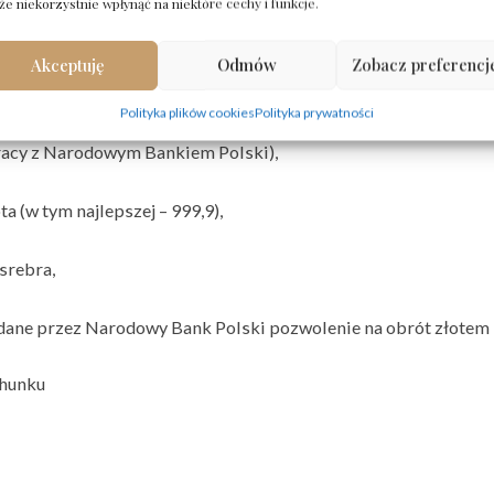
e niekorzystnie wpłynąć na niektóre cechy i funkcje.
stą,
Akceptuję
Odmów
Zobacz preferencj
tabki,
Polityka plików cookies
Polityka prywatności
racy z Narodowym Bankiem Polski),
a (w tym najlepszej – 999,9),
 srebra,
dane przez Narodowy Bank Polski pozwolenie na obrót złotem 
chunku