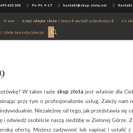
 695 603 300
Pn-Pt: 9-17
kontakt@skup-zlota.net
Kontakt
O nas
Ceny skupu złota
i innych metali szlachetnych
Co sk
ż złota inwestycyjnego
9
 gotówkę? W takim razie
skup złota
jest właśnie dla Cie
inając przy tym o profesjonalizmie usług. Zależy nam n
indywidualnie. Niezależnie od tego, jak przedstawia się c
się i odwiedź osobiście naszą siedzibę w Zielonej Górze
eroką ofertą. Możesz zadzwonić lub napisać i ustalić z