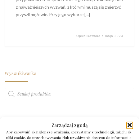
z najważniejszych wyzwań, z którymi muszą się zmierzyć
przyszli mężowie. Przy jego wyborze […]
Opublikowano
5 maja 2023
Wyszukiwarka
Wyszukiwarka produktów
Kategorie produktów
Zarządzaj zgodą
Aby zapewnić jak najlepsze wrażenia, korzystamy z technologii, takich jak
pliki cookie, do przechowywania i/lub uzyskiwania dostępu do informacji o
BIŻUTERIA