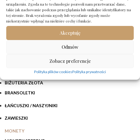
urządzeniu. Zgoda na te technologie pozwoli nam przetwarzać dane,
BIŻUTERIA SREBRNA
takie jak zachowanie podczas przeglądania lub unikalne identyfikatory na
tej stronie. Brak wyrażenia zgody lub wycofanie zgody może
BRANSOLETKI
niekorzystnie wpłynąć na niektóre cechy i funkcje.
KOLCZYKI
Akceptuję
ŁAŃCUSZKI / NASZYJNIKI
Odmów
PIERŚCIONKI
Zobacz preferencje
ZAWIESZKI
Polityka plików cookies
Polityka prywatności
BIŻUTERIA ZŁOTA
BRANSOLETKI
ŁAŃCUSZKI / NASZYJNIKI
ZAWIESZKI
MONETY