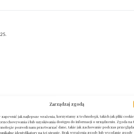
925.
Zarządzaj zgodą
 zapewnić jak najlepsze wrażenia, korzystamy z technologii, takich jak pliki cookie
przechowywania i/lub uzyskiwania dostępu do informacji o urządzeniu. Zgoda na 
hnologie pozwoli nam przetwarzać dane, takie jak zachowanie podczas przegląda
 unikalne identyfikatory na tej stronie. Brak wyrażenia zgody lub wycofanie zgody