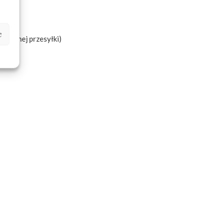
e
ybranej przesyłki)