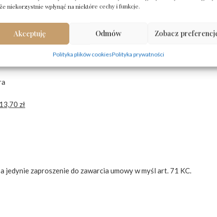
e niekorzystnie wpłynąć na niektóre cechy i funkcje.
Akceptuję
Odmów
Zobacz preferencj
4467 8500 1001 (w przypadku wysyłki proszę dodać do ceny koszt w
Polityka plików cookies
Polityka prywatności
ra
13,70 zł
 a jedynie zaproszenie do zawarcia umowy w myśl art. 71 KC.