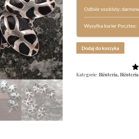
Odbiór osobisty: darmo
Wysyłka kurier Pocztex:
ilość Srebrna bransoletka Jawi prób
Dodaj do koszyka
Kategorie:
Biżuteria
,
Biżuteri