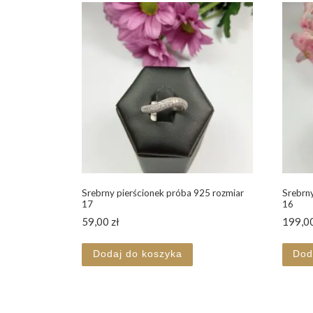
Srebrny pierścionek próba 925 rozmiar
Srebrny
17
16
59,00
zł
199,0
Dodaj do koszyka
Dod