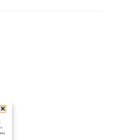
,
te
nia