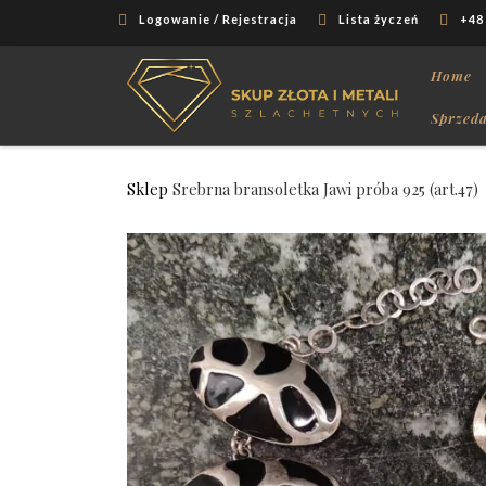
Logowanie / Rejestracja
Lista życzeń
+48
Skip to content
Home
Sprzeda
Sklep
Srebrna bransoletka Jawi próba 925 (art.47)