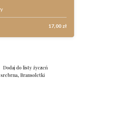
wy
17,00
zł
a 925 (art.47)
Dodaj do listy życzeń
a srebrna
,
Bransoletki