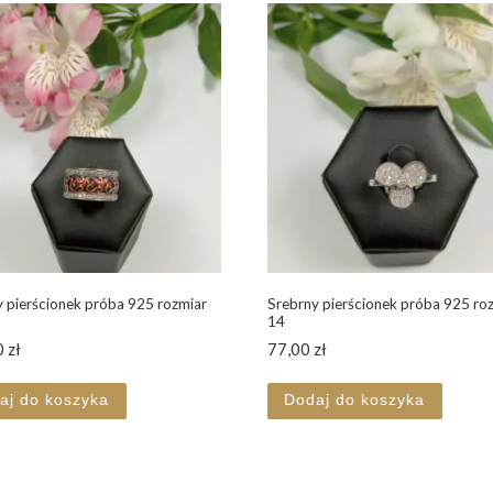
 pierścionek próba 925 rozmiar
Srebrny pierścionek próba 925 ro
14
0
zł
77,00
zł
aj do koszyka
Dodaj do koszyka