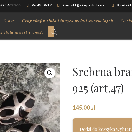
 695 603 300
Pn-Pt: 9-17
kontakt@skup-zlota.net
Kontakt
O nas
Ceny skupu złota
i innych metali szlachetnych
Co sk
ż złota inwestycyjnego
Srebrna bra
925 (art.47)
145,00
zł
Dodaj do koszyka wybraną