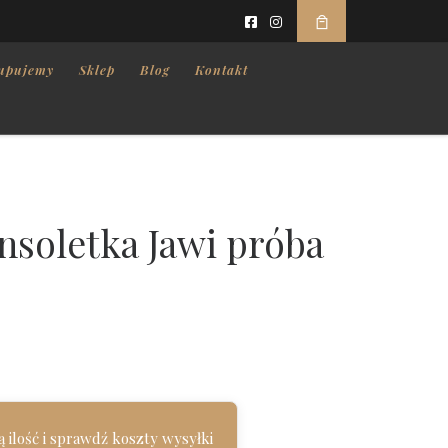
upujemy
Sklep
Blog
Kontakt
nsoletka Jawi próba
 ilość i sprawdź koszty wysyłki