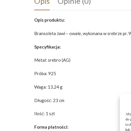
Opis
Opinie (0)
Opis produktu:
Bransoleta Jawi – owale, wykonana w srebrze pr. 
Specyfikacja:
Metal: srebro (AG)
Próba: 925
Waga: 13,24 g
Długość: 23 cm
Ilość: 1 szt
Aby
do 
tec
Forma płatności:
lub