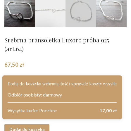
Srebrna bransoletka Luxoro próba 925
(art.64)
67,50
zł
Dodaj do koszyka wybraną ilość i sprawdź koszty wysyłki
Odbiór osobisty: darmowy
Wysyłka kurier Pocztex:
17,00
zł
ilość Srebrna bransoletka Luxoro próba 925 (art.64)
Dodaj do koszyka