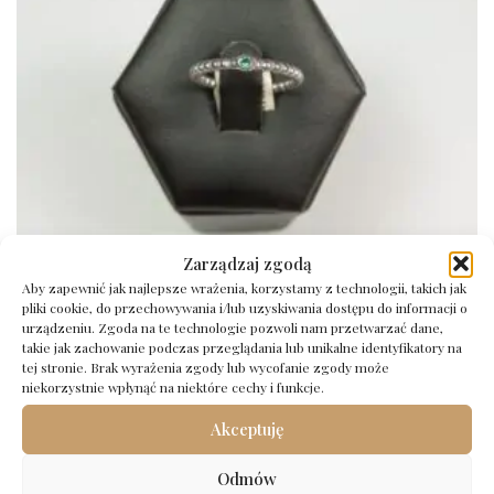
Zarządzaj zgodą
Srebrny pierścionek próba 925 rozmiar 15
Aby zapewnić jak najlepsze wrażenia, korzystamy z technologii, takich jak
pliki cookie, do przechowywania i/lub uzyskiwania dostępu do informacji o
59,00
zł
urządzeniu. Zgoda na te technologie pozwoli nam przetwarzać dane,
takie jak zachowanie podczas przeglądania lub unikalne identyfikatory na
Dodaj do koszyka
tej stronie. Brak wyrażenia zgody lub wycofanie zgody może
niekorzystnie wpłynąć na niektóre cechy i funkcje.
Akceptuję
Odmów