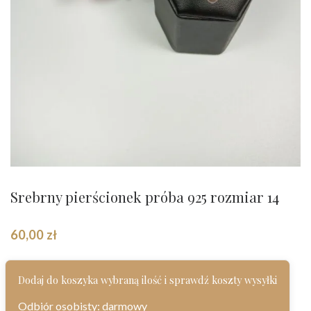
Srebrny pierścionek próba 925 rozmiar 14
60,00
zł
Dodaj do koszyka wybraną ilość i sprawdź koszty wysyłki
Odbiór osobisty: darmowy