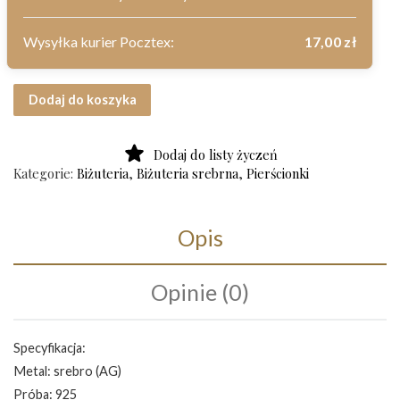
Wysyłka kurier Pocztex:
17,00
zł
ilość Srebrny pierścionek próba 925 rozmiar 14
Dodaj do koszyka
Dodaj do listy życzeń
Kategorie:
Biżuteria
,
Biżuteria srebrna
,
Pierścionki
Opis
Opinie (0)
Specyfikacja:
Metal: srebro (AG)
Próba: 925