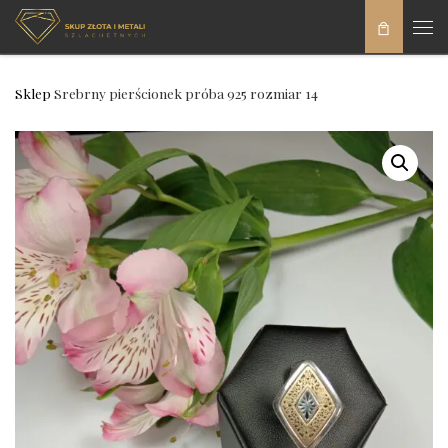
Skip to content
Men
Sklep
Srebrny pierścionek próba 925 rozmiar 14