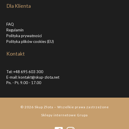
Dla Klienta
FAQ
Regulamin
Polityka prywatności
Polityka plików cookies (EU)
Kontakt
Tel:
+48 695 603 300
E-mail:
kontakt@skup-zlota.net
Pn. - Pt. 9.00 - 17.00
© 2026
Skup Złota
–
Wszelkie prawa zastrzeżone
Sklepy internetowe
Grupa