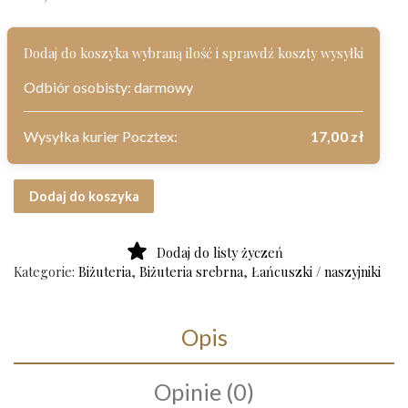
Dodaj do koszyka wybraną ilość i sprawdź koszty wysyłki
Odbiór osobisty: darmowy
Wysyłka kurier Pocztex:
17,00
zł
ilość Srebrny łańcuch próba 925 S02
Dodaj do koszyka
Dodaj do listy życzeń
Kategorie:
Biżuteria
,
Biżuteria srebrna
,
Łańcuszki / naszyjniki
Opis
Opinie (0)