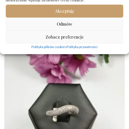
Srebrny pierścionek próba 925 rozmiar 11
107,00
zł
Akceptuję
Dodaj do koszyka
Odmów
Zobacz preferencje
Polityka plików cookies
Polityka prywatności