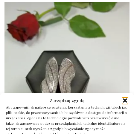
Zarządzaj zgodą
Aby zapewnić jak najlepsze wrażenia, korzystamy z technologii, takich jak
pliki cookie, do przechowywania i/lub uzyskiwania dostępu do informacji o
urządzeniu. Zgoda na te technologie pozwoli nam przetwarzać dane,
takie jak zachowanie podczas przeglądania lub unikalne identyfikatory na
tej stronie. Brak wyrażenia zgody lub wycofanie zgody może
niekorzystnie wpłynąć na niektóre cechy i funkcje.