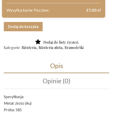
Wysyłka kurier Pocztex:
17,00
zł
ilość Złota bransoletka próba 585 Art. Z193
Dodaj do koszyka
Dodaj do listy życzeń
Kategorie:
Biżuteria
,
Biżuteria złota
,
Bransoletki
Opis
Opinie (0)
Specyfikacja:
Metal: złoto (Au)
Próba: 585