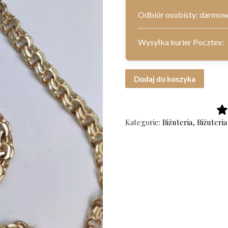
Odbiór osobisty: darmo
Wysyłka kurier Pocztex:
ilość Złoty łańcuch próba 585 Art. 
Dodaj do koszyka
Kategorie:
Biżuteria
,
Biżuteria