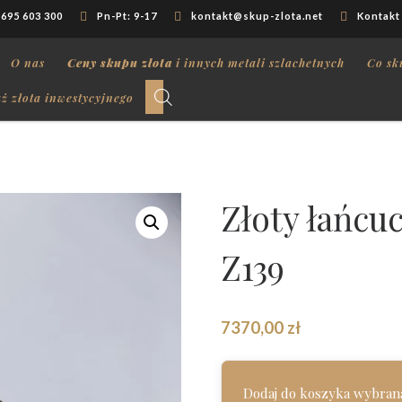
 695 603 300
Pn-Pt: 9-17
kontakt@skup-zlota.net
Kontakt
O nas
Ceny skupu złota
i innych metali szlachetnych
Co sk
ż złota inwestycyjnego
Złoty łańcuc
Z139
7370,00
zł
Dodaj do koszyka wybraną