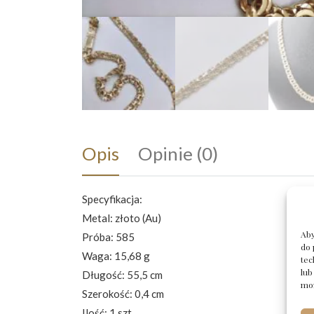
Opis
Opinie (0)
Specyfikacja:
Metal: złoto (Au)
Aby
Próba: 585
do 
Waga: 15,68 g
tec
lub
Długość: 55,5 cm
moż
Szerokość: 0,4 cm
Ilość: 1 szt