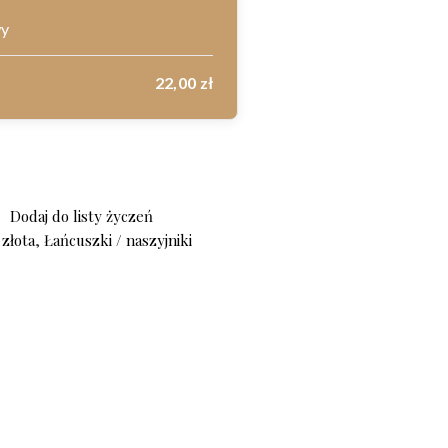
wy
22,00
zł
Z139
Dodaj do listy życzeń
 złota
,
Łańcuszki / naszyjniki