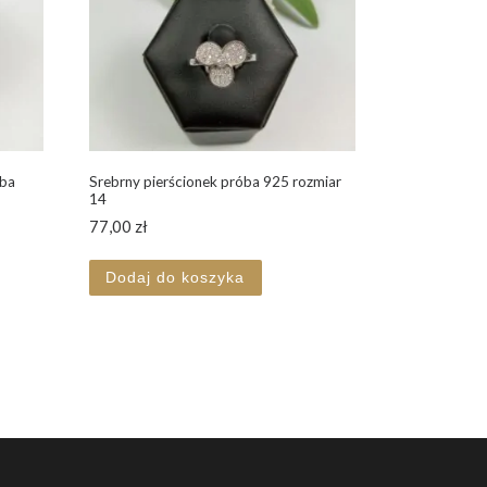
óba
Srebrny pierścionek próba 925 rozmiar
14
77,00
zł
Dodaj do koszyka