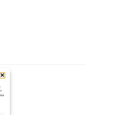
,
te
nia