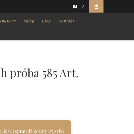
upujemy
Sklep
Blog
Kontakt
h próba 585 Art.
 ilość i sprawdź koszty wysyłki