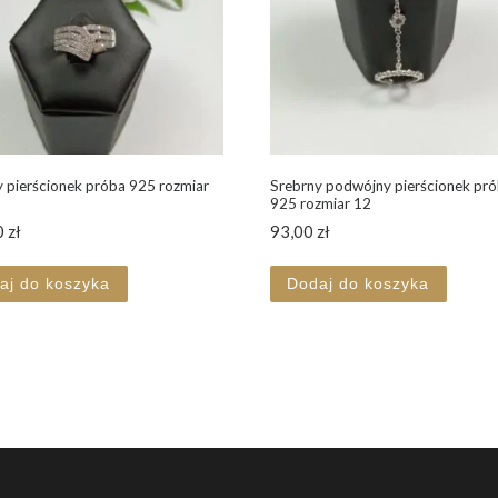
 pierścionek próba 925 rozmiar
Srebrny podwójny pierścionek pr
925 rozmiar 12
0
zł
93,00
zł
aj do koszyka
Dodaj do koszyka