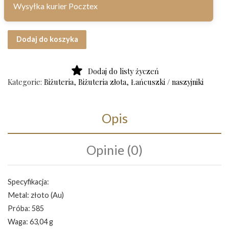
Wysyłka kurier Pocztex
ilość Złoty łańcuch próba 585 Art. Z168
Dodaj do koszyka
Dodaj do listy życzeń
Kategorie:
Biżuteria
,
Biżuteria złota
,
Łańcuszki / naszyjniki
Opis
Opinie (0)
Specyfikacja:
Metal: złoto (Au)
Próba: 585
Waga: 63,04 g