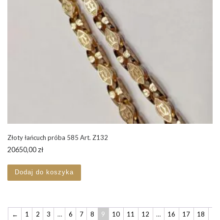
Złoty łańcuch próba 585 Art. Z132
20650,00
zł
Dodaj do koszyka
←
1
2
3
…
6
7
8
9
10
11
12
…
16
17
18