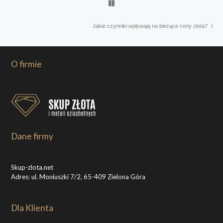
Powrót do listy postów
Na
Jakie czynniki wpływają na bieżące ceny złota?
O firmie
Dane firmy
Skup-zlota.net
Adres: ul. Moniuszki 7/2, 65-409 Zielona Góra
Dla Klienta