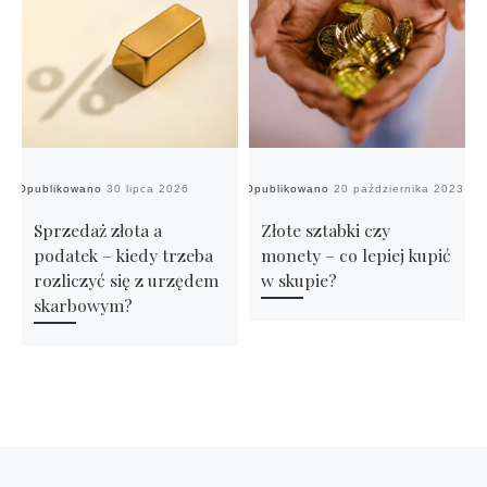
Opublikowano
30 lipca 2026
Opublikowano
20 października 2023
Op
Sprzedaż złota a
Złote sztabki czy
podatek – kiedy trzeba
monety – co lepiej kupić
rozliczyć się z urzędem
w skupie?
skarbowym?
Przeglądanie Wpisów