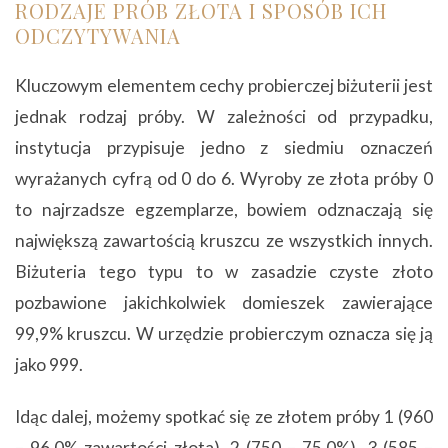
RODZAJE PRÓB ZŁOTA I SPOSÓB ICH
ODCZYTYWANIA
Kluczowym elementem cechy probierczej biżuterii jest
jednak rodzaj próby. W zależności od przypadku,
instytucja przypisuje jedno z siedmiu oznaczeń
wyrażanych cyfrą od 0 do 6. Wyroby ze złota próby 0
to najrzadsze egzemplarze, bowiem odznaczają się
największą zawartością kruszcu ze wszystkich innych.
Biżuteria tego typu to w zasadzie czyste złoto
pozbawione jakichkolwiek domieszek zawierające
99,9% kruszcu. W urzędzie probierczym oznacza się ją
jako 999.
Idąc dalej, możemy spotkać się ze złotem próby 1 (960
– 96,0% zawartości złota), 2 (750 – 75,0%), 3 (585 –