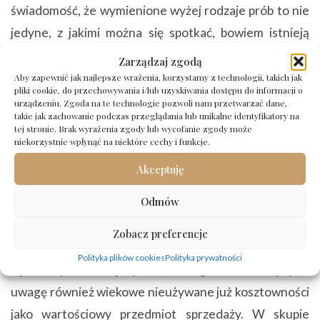
świadomość, że wymienione wyżej rodzaje prób to nie
jedyne, z jakimi można się spotkać, bowiem istnieją
również warianty pośrednie, takie jak chociażby 900,
Zarządzaj zgodą
916 czy 417. W pierwszym przypadku zawartość
Aby zapewnić jak najlepsze wrażenia, korzystamy z technologii, takich jak
pliki cookie, do przechowywania i/lub uzyskiwania dostępu do informacji o
surowca będzie oczywiście wynosić równo 90%, co
urządzeniu. Zgoda na te technologie pozwoli nam przetwarzać dane,
takie jak zachowanie podczas przeglądania lub unikalne identyfikatory na
oznacza, że wyrób tej próby jest niemal tak samo
tej stronie. Brak wyrażenia zgody lub wycofanie zgody może
niekorzystnie wpłynąć na niektóre cechy i funkcje.
cenny, jak 999.
Akceptuję
W związku z tym nawet posiadacze starszej, a być
Odmów
może i uszkodzonej, biżuterii wciąż mają szansę
naprawdę dużo na niej zyskać, jeśli zawartość kruszcu
Zobacz preferencje
jest odpowiednio duża. Cena złomu złota próby 900
Polityka plików cookies
Polityka prywatności
będzie z pewnością wysoka, dlatego warto wziąć pod
uwagę również wiekowe nieużywane już kosztowności
jako wartościowy przedmiot sprzedaży. W skupie