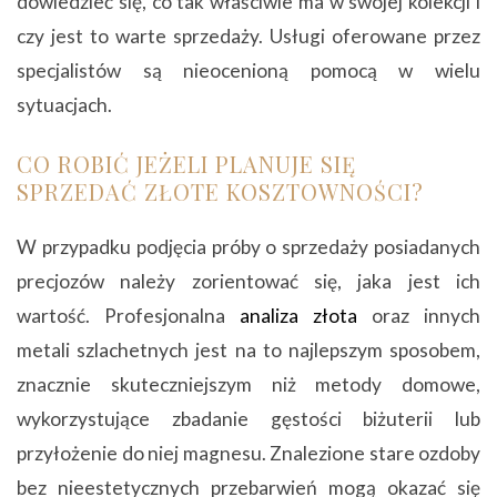
dowiedzieć się, co tak właściwie ma w swojej kolekcji i
czy jest to warte sprzedaży. Usługi oferowane przez
specjalistów są nieocenioną pomocą w wielu
sytuacjach.
CO ROBIĆ JEŻELI PLANUJE SIĘ
SPRZEDAĆ ZŁOTE KOSZTOWNOŚCI?
W przypadku podjęcia próby o sprzedaży posiadanych
precjozów należy zorientować się, jaka jest ich
wartość. Profesjonalna
analiza złota
oraz innych
metali szlachetnych jest na to najlepszym sposobem,
znacznie skuteczniejszym niż metody domowe,
wykorzystujące zbadanie gęstości biżuterii lub
przyłożenie do niej magnesu. Znalezione stare ozdoby
bez nieestetycznych przebarwień mogą okazać się