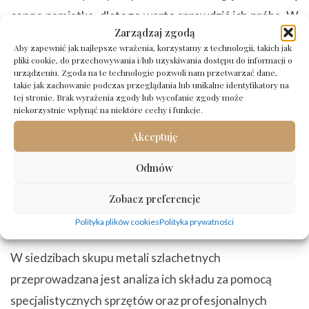
cenną pamiątką, dlatego warto sprawdzić ich próbę. W
Zarządzaj zgodą
miejscach specjalizujących się w badaniu metali
Aby zapewnić jak najlepsze wrażenia, korzystamy z technologii, takich jak
szlachetnych otrzymuje się profesjonalną pomoc w
pliki cookie, do przechowywania i/lub uzyskiwania dostępu do informacji o
urządzeniu. Zgoda na te technologie pozwoli nam przetwarzać dane,
kwestii zbadania jakości każdego produktu. Zarówno
takie jak zachowanie podczas przeglądania lub unikalne identyfikatory na
tej stronie. Brak wyrażenia zgody lub wycofanie zgody może
złote i srebrne kosztowności, jak i te wykonane z
niekorzystnie wpłynąć na niektóre cechy i funkcje.
palladu lub platyny są wiele warte, dlatego jeżeli
Akceptuję
planuje się sprzedaż posiadanych drobiazgów,
poznanie ich dokładnego składu jest pierwszym
Odmów
krokiem do szybkiego wzbogacenia się.
Zobacz preferencje
ZAAWANSOWANE BADANIE ZŁOTA
Polityka plików cookies
Polityka prywatności
W siedzibach skupu metali szlachetnych
przeprowadzana jest analiza ich składu za pomocą
specjalistycznych sprzętów oraz profesjonalnych