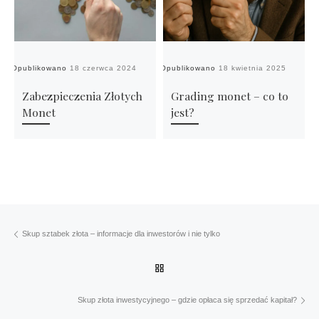
Opublikowano
18 czerwca 2024
Opublikowano
18 kwietnia 2025
Op
Zabezpieczenia Złotych
Grading monet – co to
Monet
jest?
Przeglądanie Wpisów
Poprzedni post
Skup sztabek złota – informacje dla inwestorów i nie tylko
Powrót do listy postów
Na
Skup złota inwestycyjnego – gdzie opłaca się sprzedać kapitał?