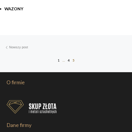
WAZONY
Nawigacja postów
Nowszy post
Nowszy post
1
…
4
5
O firmie
Dane firmy