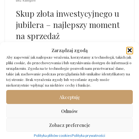
Bez kategorii
Skup złota inwestycyjnego u
jubilera – najlepszy moment
na sprzedaż
Zarządzaj zgodą
Inwestycja w złoto jest długim procesem, którego
Aby zapewnić jak najlepsze wrażenia, korzystamy z technologii, takich jak
efekty można ujrzeć dopiero po czasie, jednak prędzej czy
pliki cookie, do przechowywania i/lub uzyskiwania dostępu do informacji o
później każdy inwestor, który zdążył już zgromadzić
urządzeniu. Zgoda na te technologie pozwoli nam przetwarzać dane,
pewien kapitał, będzie mógł go spieniężyć na określoną
takie jak zachowanie podczas przeglądania lub unikalne identyfikatory na
tej stronie. Brak wyrażenia zgody lub wycofanie zgody może
kwotę. Istnieje mnóstwo skupów, w których można
niekorzystnie wpłynąć na niektóre cechy i funkcje.
sprzedać monety czy sztabki i otrzymać za nie stosowną
sumę, jednak istotne […]
Akceptuję
Odmów
Opublikowano
3 czerwca 2022
Zobacz preferencje
Polityka plików cookies
Polityka prywatności